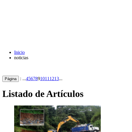
Inicio
noticias
: ...
4
5
6
7
8
9
10
11
12
13
...
Página
Listado de Artículos