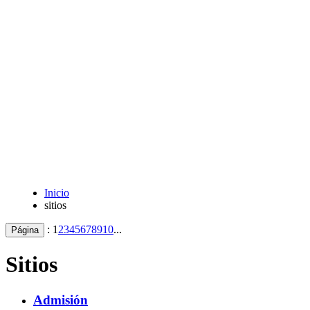
Inicio
sitios
:
1
2
3
4
5
6
7
8
9
10
...
Página
Sitios
Admisión