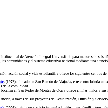
 Institucional de Atención Integral Universitaria para menores de seis 
as, las comunidades y el sistema educativo nacional mediante una atención
n, acción social y vida estudiantil, y ofrece los siguientes centros de 
nte
, (1978)
: ubicado en San Ramón de Alajuela, este centro brinda un ser
es de la comunidad.
e localiza en San Pedro de Montes de Oca y ofrece a niñas, niños y sus 
: incide, a través de sus proyectos de Actualización, Difusión y Servici
uz)
, (2006)
: brinda un servicio integral a la niñez y sus familias toman