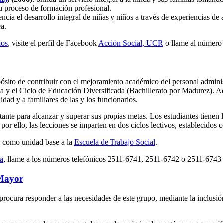
su proceso de formación profesional.
encia el desarrollo integral de niñas y niños a través de experiencias de
ea.
ios
, visite el perfil de Facebook
Acción Social, UCR
o llame al número 
opósito de contribuir con el mejoramiento académico del personal adminis
ica y el Ciclo de Educación Diversificada (Bachillerato por Madurez)
idad y a familiares de las y los funcionarios.
te para alcanzar y superar sus propias metas. Los estudiantes tienen la
or ello, las lecciones se imparten en dos ciclos lectivos, establecidos 
e como unidad base a la
Escuela de Trabajo Social
.
ta
, llame a los números telefónicos 2511-6741, 2511-6742 o 2511-6743 
 Mayor
 procura responder a las necesidades de este grupo, mediante la inclusión