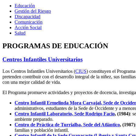
Educación
Gestión del Riesgo
Discapacidad
Comunicación
Acción Social
Salud
PROGRAMAS DE EDUCACIÓN
Centros Infantiles Universitarios
Los Centros Infantiles Universitarios (
CIUS
) constituyen el Programa
pretenden contribuir con el desarrollo integral de la niñez, sus famili
con una mejor calidad de vida.
El Programa promueve actividades y proyectos de docencia, investigació
Centro Infantil Ermelinda Mora Carvajal, Sede de Occide
administrativos, estudiantes de la Sede de Occidente y a menor
Centro Infantil Laboratorio, Sede Rodrigo Facio
, (1984)
: s
ambiente preparado.
Centro de Práctica de Turrialba, Sede del Atlántico
, (1987)
familias y población infantil.
Centro Infantil de la Sede Guanacaste (Liberia y Santa Cr