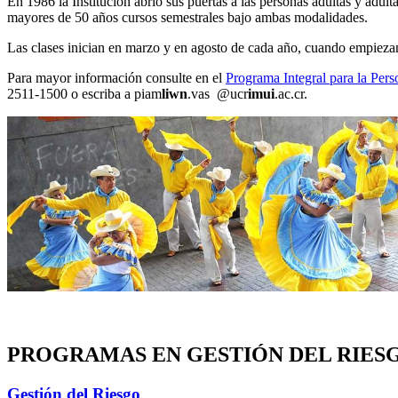
En 1986 la Institución abrió sus puertas a las personas adultas y adul
mayores de 50 años cursos semestrales bajo ambas modalidades.
Las clases inician en marzo y en agosto de cada año, cuando empiezan
Para mayor información consulte en el
Programa Integral para la Per
2511-1500 o escriba a
piam
liwn
.vas
@ucr
imui
.ac.cr
.
PROGRAMAS EN GESTIÓN DEL RIES
Gestión del Riesgo