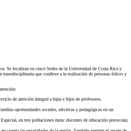
años. Se localizan en cinco Sedes de la Universidad de Costa Rica y
 transdisciplinaria que conlleve a la realización de personas felices y
atención:
vicio de atención integral a hijas e hijos de profesores,
familias oportunidades sociales, afectivas y pedagógicas en un
o Especial, en tres poblaciones meta: docentes de educación preescolar,
do en cuenta las necesidades de la región. También permite el aporte de