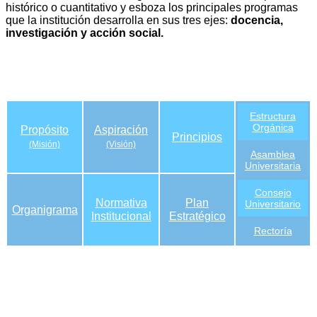
histórico o cuantitativo y esboza los principales programas
que la institución desarrolla en sus tres ejes:
docencia,
investigación y acción social.
Estructura
Orgánica
Propósito
Aspiración
Principios
(Misión)
(Visión)
Asamblea
Universitaria
Consejo
Normativa
Plan
Universitario
Organigrama
Institucional
Estratégico
Rectoría