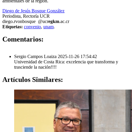
ambientales de la región.
Diego de Jesús Bosque González
Periodista, Rectoría UCR
diego.
rvon
bosque
@ucr
egkm
.ac.cr
Etiquetas:
convenio
,
unam
.
1
Comentarios:
Sergio Campos Loaiza
2025-11-26 17:54:42
Universidad de Costa Rica: excelencia que transforma y
trasciende la nación!!!!
Artículos
Similares: