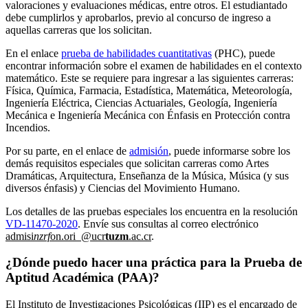
valoraciones y evaluaciones médicas, entre otros. El estudiantado
debe cumplirlos y aprobarlos, previo al concurso de ingreso a
aquellas carreras que los solicitan.
En el enlace
prueba de habilidades cuantitativas
(PHC), puede
encontrar información sobre el examen de habilidades en el contexto
matemático. Este se requiere para ingresar a las siguientes carreras:
Física, Química, Farmacia, Estadística, Matemática, Meteorología,
Ingeniería Eléctrica, Ciencias Actuariales, Geología, Ingeniería
Mecánica e Ingeniería Mecánica con Énfasis en Protección contra
Incendios.
Por su parte, en el enlace de
admisión
, puede informarse sobre los
demás requisitos especiales que solicitan carreras como Artes
Dramáticas, Arquitectura, Enseñanza de la Música, Música (y sus
diversos énfasis) y Ciencias del Movimiento Humano.
Los detalles de las pruebas especiales los encuentra en la resolución
VD-11470-2020
. Envíe sus consultas al correo electrónico
admisi
nzrf
on.ori
@ucr
tuzm
.ac.cr
.
¿Dónde puedo hacer una práctica para la Prueba de
Aptitud Académica (PAA)?
El Instituto de Investigaciones Psicológicas (IIP) es el encargado de