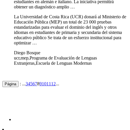
estudiantes en alemán e italiano. La iniciativa permitirá
obtener un diagnóstico amplio …
La Universidad de Costa Rica (UCR) donará al Ministerio de
Educación Pública (MEP) un total de 23 000 pruebas
estandarizadas para evaluar el dominio del inglés y otros
idiomas en estudiantes de primaria y secundaria del sistema
educativo público Se trata de un esfuerzo institucional para
optimizar …
Diego Bosque
ucr,mep,Programa de Evaluación de Lenguas
Extranjeras,Escuela de Lenguas Modernas
: ...
3
4
5
6
7
8
9
10
11
12
...
Página