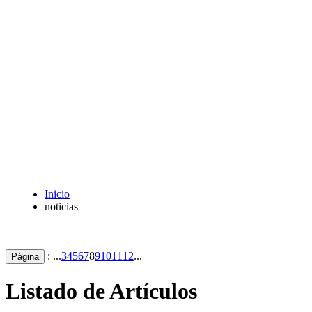
Inicio
noticias
: ...
3
4
5
6
7
8
9
10
11
12
...
Página
Listado de Artículos