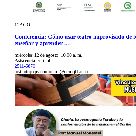
12
AGO
Conferencia: Cómo usar teatro improvisado de f
enseñar y aprender …
miércoles 12 de agosto, 10:00 a. m.
Asistencia:
virtual
2511-6870
instituto
pxpv
.confucio
@ucr
cqff
.ac.cr