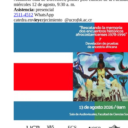
miércoles 12 de agosto, 9:30 a. m.
Asistencia:
presencial
2511-4512
WhatsApp
catedra.env
ieyc
ejecimiento
@ucr
ofxk
.ac.cr