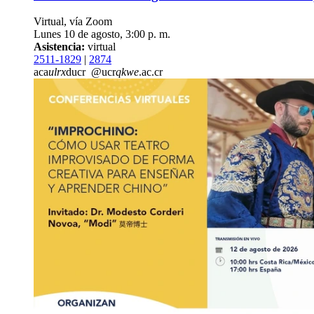
Virtual, vía Zoom
Lunes 10 de agosto, 3:00 p. m.
Asistencia:
virtual
2511-1829
|
2874
aca
ulrx
ducr
@ucr
qkwe
.ac.cr