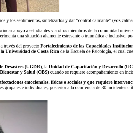
hos y los sentimientos, sintetizarlos y dar "control calmante" (voz calmad
rindar apoyo a estudiantes y a otros miembros de la comunidad univers
rimenta una situación altamente estresante o traumática e inclusive, pu
 a través del proyecto
Fortalecimiento de las Capacidades Instituci
e la Universidad de Costa Rica
de la Escuela de Psicología, el cual cu
 de Desastres (UGDR)
, la
Unidad de Capacitación y Desarrollo (U
 Bienestar y Salud (OBS)
cuando se requiere acompañamiento en incide
afectaciones emocionales, físicas o sociales y que requiere interven
grupales e individuales, posterior a la ocurrencia de 30 incidentes crít