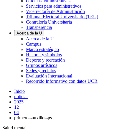
Oficinas administrativas
Servicios para administrativos
Vicerrectoría de Administración
Tribunal Electoral Universitario (TEU)
Contraloría Universitaria
Transparencia
Acerca de la U
Acerca de la U
Campus
Marco estratégico
Historia y símbolos
Deporte y recreación
Grupos artísticos
Sedes y recintos
Evaluación Internacional
Recorrido Informativo con datos UCR
Inicio
noticias
2025
12
04
primeros-auxilios-ps…
Salud mental