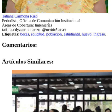
Tatiana Carmona Rizo
Periodista, Oficina de Comunicación Institucional
Áreas de Cobertura: Ingenierías
tatiana.c
dyze
armonarizo
@ucr
idck
.ac.cr
Etiquetas:
becas
,
solicitud
,
poblacion
,
estudiantil
,
nuevo
,
ingreso
.
0
Comentarios:
Artículos
Similares: