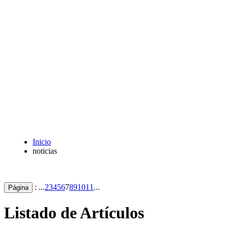
Inicio
noticias
: ...
2
3
4
5
6
7
8
9
10
11
...
Página
Listado de Artículos