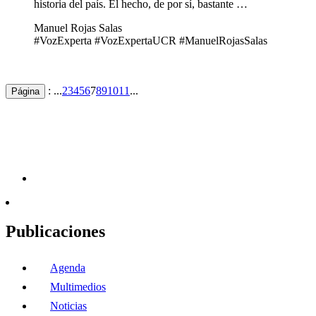
historia del país. El hecho, de por sí, bastante …
Manuel Rojas Salas
#VozExperta #VozExpertaUCR #ManuelRojasSalas
: ...
2
3
4
5
6
7
8
9
10
11
...
Página
Publicaciones
Agenda
Multimedios
Noticias