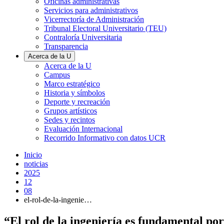
Oficinas administrativas
Servicios para administrativos
Vicerrectoría de Administración
Tribunal Electoral Universitario (TEU)
Contraloría Universitaria
Transparencia
Acerca de la U
Acerca de la U
Campus
Marco estratégico
Historia y símbolos
Deporte y recreación
Grupos artísticos
Sedes y recintos
Evaluación Internacional
Recorrido Informativo con datos UCR
Inicio
noticias
2025
12
08
el-rol-de-la-ingenie…
“El rol de la ingeniería es fundamental p