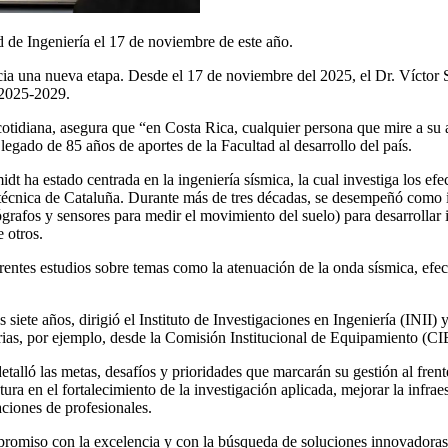
 de Ingeniería el 17 de noviembre de este año.
cia una nueva etapa. Desde el 17 de noviembre del 2025, el Dr. Víctor
 2025-2029.
otidiana, asegura que “en Costa Rica, cualquier persona que mire a su 
 legado de 85 años de aportes de la Facultad al desarrollo del país.
t ha estado centrada en la ingeniería sísmica, la cual investiga los efe
t
écnica
de Cataluña. Durante más de tres décadas, se desempeñó como i
ógrafos y sensores para medir el movimiento del suelo) para desarrollar
 otros.
rentes estudios sobre temas como la atenuación de la onda sísmica, efec
s siete años
, dirigió el Instituto de Investigaciones en Ingeniería (INII
ias, por ejemplo, desde la C
omisión Institucional de Equipamiento (C
talló las metas, desafíos y prioridades que marcarán su gestión al frent
tura en el fortalecimiento de la investigación aplicada, mejorar la infra
ciones de profesionales.
mpromiso con la excelencia y con la búsqueda de soluciones innovadoras 