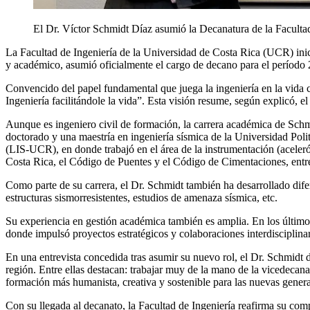
El Dr. Víctor
Schmidt
Díaz asumió la Decanatura de la Facultad
La Facultad de Ingeniería de la Universidad de Costa Rica (UCR) ini
y académico, asumió oficialmente el cargo de decano para el período
Convencido del papel fundamental que juega la ingeniería en la vida c
Ingeniería facilitándole la vida”. Esta visión resume, según explicó, el
Aunque es ingeniero civil de formación, la carrera académica de Schmid
doctorado y una maestría en ingeniería sísmica de la Universidad Poli
(LIS-UCR), en donde trabajó en el área de la instrumentación (aceler
Costa Rica,
el Código de Puentes y el Código de Cimentaciones,
entre
Como parte de su carrera, el Dr. Schmidt también ha desarrollado dife
estructuras sismorresistentes, estudios de amenaza sísmica, etc.
Su experiencia en gestión académica también es amplia. En
los último
donde impulsó proyectos estratégicos y colaboraciones interdisciplinar
En una entrevista concedida tras asumir su nuevo rol, el Dr. Schmidt de
región. Entre ellas destacan: trabajar muy de la mano de la vicedecana
formación más humanista, creativa y sostenible para las nuevas genera
Con su llegada al decanato, la Facultad de Ingeniería reafirma su co