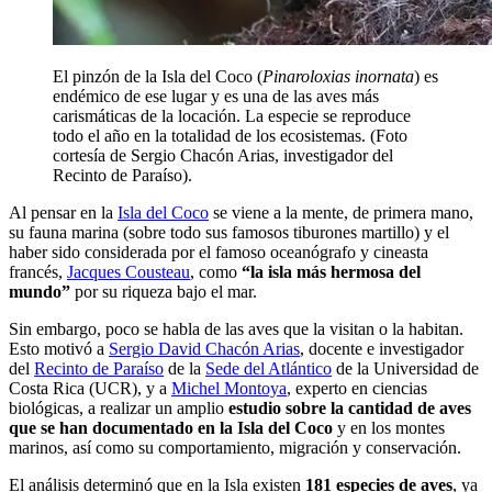
El pinzón de la Isla del Coco (
Pinaroloxias inornata
) es
endémico de ese lugar y es una de las aves más
carismáticas de la locación. La especie se reproduce
todo el año en la totalidad de los ecosistemas. (Foto
cortesía de Sergio Chacón Arias, investigador del
Recinto de Paraíso).
Al pensar en la
Isla del Coco
se viene a la mente, de primera mano,
su fauna marina (sobre todo sus famosos tiburones martillo) y el
haber sido considerada por el famoso oceanógrafo y cineasta
francés,
Jacques Cousteau
, como
“la isla más hermosa del
mundo”
por su riqueza bajo el mar.
Sin embargo, poco se habla de las aves que la visitan o la habitan.
Esto motivó a
Sergio David Chacón Arias
, docente e investigador
del
Recinto de Paraíso
de la
Sede del Atlántico
de la Universidad de
Costa Rica (UCR), y a
Michel Montoya
, experto en ciencias
biológicas, a realizar un amplio
estudio sobre la cantidad de aves
que se han documentado en la Isla del Coco
y en los montes
marinos, así como su comportamiento, migración y conservación.
El análisis determinó que en la Isla existen
181 especies de aves
, ya