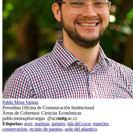
Pablo Mora Vargas
Periodista Oficina de Comunicación Institucional
Áreas de Cobertura: Ciencias Económicas
pablo.mo
nxqb
ravargas
@ucr
mttg
.ac.cr
Etiquetas:
aves
,
marinas
,
pajaros
,
isla del coco
,
especies
,
conservacion
,
recinto de paraiso
,
sede del atlantico
.