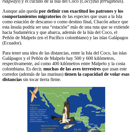
ridgwayi
) y el cuclillo de la Isla del Coco (
Coccyzus ferrugineus
).
Aunque aún queda
por definir con exactitud los patrones y los
comportamientos migratorios
de las especies que usan a la Isla
como estación de descanso o como destino final, Chacón aduce que
esta ínsula podría ser una “estación” más de una ruta que se extiende
hacia Sudamérica y que abarca, además de la Isla del Coco, el
Peñón de Malpelo (en el Pacífico colombiano) y las islas Galápagos
(Ecuador).
Para tener una idea de las distancias, entre la Isla del Coco, las islas
Galápagos y el Peñón de Malpelo hay 500 y 600 kilómetros,
respectivamente, así como 400 kilómetros entre Malpelo y la costa
colombiana. Es decir,
muchas de las aves terrestres
que usan este
corredor (además de las marinas)
tienen la capacidad de volar esas
distancias
sin tocar tierra firme.
Migratorias
neárticas
Incluye 87 especies que se
desplazan estacionalmente
desde Alaska, Canadá y
Estados Unidos. Un ejemplo
representativo es el
zarapito
trinador occidental
(
Numenius hudsonicus
).
Migratorias neárticas
con poblaciones
Isla del
reproductivas
Coco