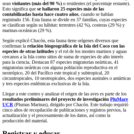
sean
visitantes (más del 90 %)
o residentes (el porcentaje restante).
Esto significa que
se hallaron 25 especies más de las
contabilizadas hasta hace cuatro años
, cuando se habían
registrado 156. Esta fauna se divide en 37 familias, cuyas especies
se clasifican según su hábitat: terrestres (42 %), costeras (29 %) y
marinas-oceánicas (29 %).
Según explicó Chacón, esta fauna tiene orígenes diversos que
confirman la
relación biogeográfica de la Isla del Coco con las
especies de otras latitudes
y el rol de los montes marinos y aguas
cercanos a la Isla como sitios de suma de especies de alto interés
para la ciencia. Destacan 87 especies migratorias neárticas, 41
migratorias neárticas con alguna población reproductiva en el
neotrópico, 20 del Pacífico este tropical y subtropical, 20
circuntropicales, 10 neotropicales, dos especies australes o antárticas
y tres especies endémicas exclusivas de la Isla.
Llegar a este conteo y analizar el origen de las aves es parte de los
resultados preliminares del proyecto de investigación
PluMare
UCR
(Plumas Marinas), dirigido por Chacón. Este trabajo requirió
cinco años de recopilación de publicaciones y registros previos, la
actualización y el procesamiento de los datos, así como la
producción del material.
Registrar y educar