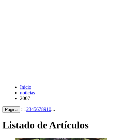
Inicio
noticias
2007
:
1
2
3
4
5
6
7
8
9
10
...
Página
Listado de Artículos