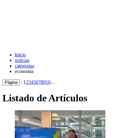
Inicio
noticias
categorias
economia
:
1
2
3
4
5
6
7
8
9
10
...
Página
Listado de Artículos