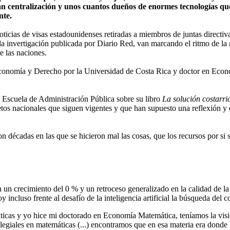
gran centralización y unos cuantos dueños de enormes tecnologías 
nte.
ticias de visas estadounidenses retiradas a miembros de juntas directiv
 la invertigación publicada por Diario Red, van marcando el ritmo de la 
de las naciones.
onomía y Derecho por la Universidad de Costa Rica y doctor en Econom
la Escuela de Administración Pública sobre su libro
La solución costarri
retos nacionales que siguen vigentes y que han supuesto una reflexión 
décadas en las que se hicieron mal las cosas, que los recursos por si s
on un crecimiento del 0 % y un retroceso generalizado en la calidad de 
incluso frente al desafío de la inteligencia artificial la búsqueda del
ticas y yo hice mi doctorado en Economía Matemática, teníamos la visi
olegiales en matemáticas (...) encontramos que en esa materia era dond