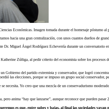
 Ciencias Económicas. Imagen tomada durante el homenaje póstumo al p
cipitamos hacia una gran centralización, con unos cuantos dueños de g
idente Dr. Miguel Ángel Rodríguez Echeverría durante un conversatorio 
de Katherine Zúñiga, al pedir criterio del economista sobre los procesos
n Gobierno del partido extremista y conservador, que logró concentrar
 perdió las elecciones, porque se impuso un grupo social conservador, 
ue se necesita. Yo creo que una mezcla de un conservadurismo modera
ica, pero anima “hay que lanzarse”, aunque reconoce que pueden pasar 2
e queremos es que, entre subes y bajas, al final las sociedades vay