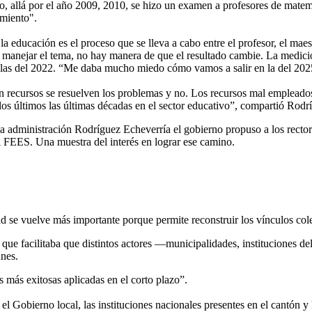
do, allá por el año 2009, 2010, se hizo un examen a profesores de matemá
cimiento".
 la educación es el proceso que se lleva a cabo entre el profesor, el ma
para manejar el tema, no hay manera de que el resultado cambie. La medic
n las del 2022. “Me daba mucho miedo cómo vamos a salir en la del 202
con recursos se resuelven los problemas y no. Los recursos mal emplead
s últimos las últimas décadas en el sector educativo”, compartió Rodr
 administración Rodríguez Echeverría el gobierno propuso a los rectore
el FEES. Una muestra del interés en lograr ese camino.
ad se vuelve más importante porque permite reconstruir los vínculos col
d” que facilitaba que distintos actores —municipalidades, instituciones
munes.
es más exitosas aplicadas en el corto plazo”.
el Gobierno local, las instituciones nacionales presentes en el cantón y