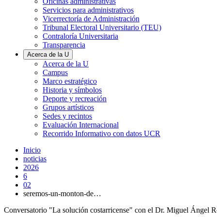
Oficinas administrativas
Servicios para administrativos
Vicerrectoría de Administración
Tribunal Electoral Universitario (TEU)
Contraloría Universitaria
Transparencia
Acerca de la U
Acerca de la U
Campus
Marco estratégico
Historia y símbolos
Deporte y recreación
Grupos artísticos
Sedes y recintos
Evaluación Internacional
Recorrido Informativo con datos UCR
Inicio
noticias
2026
6
02
seremos-un-monton-de…
Conversatorio "La solución costarricense" con el Dr. Miguel Ángel 