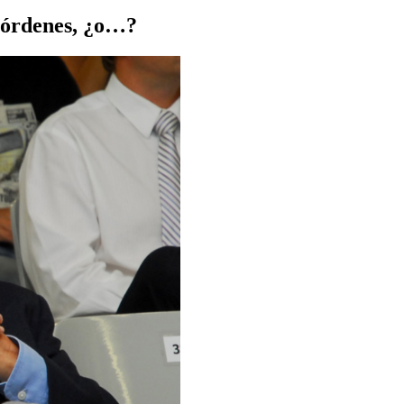
 órdenes, ¿o…?