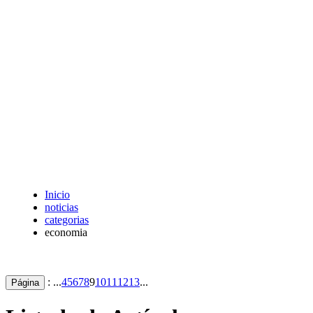
Inicio
noticias
categorias
economia
: ...
4
5
6
7
8
9
10
11
12
13
...
Página