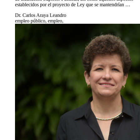
Voz experta: Sobre el voto de Sala Constitucional en relación
con el proyecto de Ley de Empleo …
2 ago 2021
Economía
Por Dr. Carlos Araya Leandro, exrector de la Universidad de
Costa Rica, docente e investigador en la Sede del Atlántico
UCR
Voz experta: Sobre el voto de Sala
Constitucional en relación con el proyecto de
Ley de Empleo Público y las Universidades
Públicas
El presente documento pretende sistematizar los principales
aspectos del proyecto de Ley de Empleo Público que fueron
declarados inconstitucionales en relación con las Instituciones