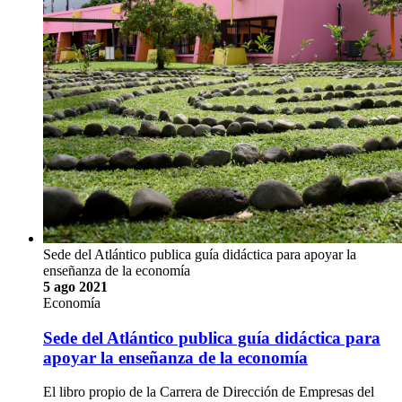
Economía
La UCR y Conape presentan estudio sobre las
carreras de mayor empleabilidad en el futuro
Educación, tecnología, medicina y comunicación son
disciplinas con las perspectivas laborales más prometedoras en
el futuro
El Instituto de Investigaciones en Ciencias Económicas (IICE)
de la Universidad de Costa Rica (UCR) y la Comisión
Nacional de Préstamos para Educación (CONAPE)
presentaron los resultados de una investigación de tres años,
sobre las realidades de oferta y demanda laboral en el país y
sus proyecciones …
Kevin Venegas
empleo, educación superior