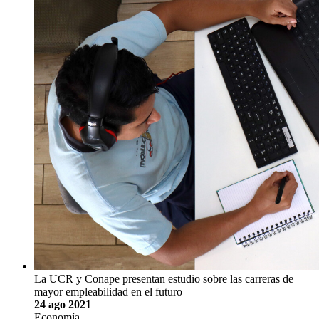
Voz experta. Relaciones comerciales en el Caribe
Costarricense: un acercamiento a su cultura de …
30 ago 2021
Economía
Por Enos E. Brown, investigador adscrito, Centro de
Investigación y Capacitación en Administración Pública
(Cicap-UCR)
Voz experta. Relaciones comerciales en el
Caribe Costarricense: un acercamiento a su
cultura de negociación
Contar con habilidades de negociación es una tarea
fundamental para emprender y participar de manera eficiente
dentro de cualquier interacción comercial internacional. Bajo
esta premisa se rescata que la identidad cultural representa un
importante papel para la adecuada gestión de convenios, …
Enos E. Brown
#vozexperta, comercio, negociación,