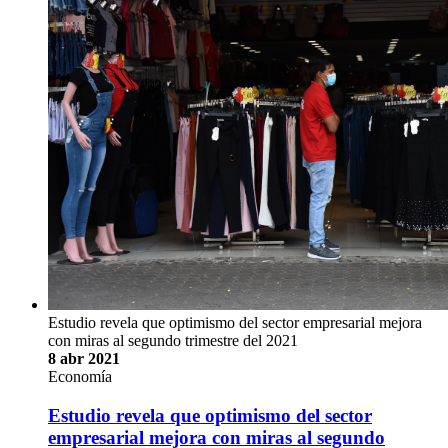
Voz experta: Una reforma estatal encubierta
13 jul 2021
Economía
Proyecto de Ley de Empleo Público
Voz experta: Una reforma estatal encubierta
Es el engendro más peligroso que se ha gestado en los últimos
años
Su mente se deslizó por el laberíntico mundo del doblepensar.
Saber y no saber, hallarse consciente de lo que es realmente
verdad mientras se dicen mentiras cuidadosamente elaboradas,
sostener simultáneamente dos opiniones sabiendo que son
contradictorias y creer sin embargo en ambas; emplear la …
Rosaura Chinchilla Calderón
#vozexperta