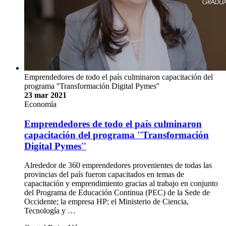
empresarial mejora con miras al segundo
trimestre del 2021
El Instituto de Investigaciones en Ciencias Económicas de la
UCR publicó la Encuesta Trimestral sobre Opinión de
Empresarios
El Instituto de Investigaciones en Ciencias Económicas de la
Universidad de Costa Rica (IICE UCR), divulgó el pasado
lunes 5 de abril, las conclusiones de la Encuesta Trimestral
sobre Opinión de Empresarios (ETOE). Dicha investigación
incluye el índice global de expectativas empresariales, el cual
…
Otto Salas Murillo
Encuesta, Empresas, Comercio, Agropecuario, Manufactura,
Economía, IICE, Investigación