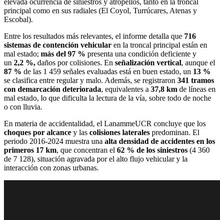
elevada ocurrencia de siniestros y atropellos, tanto en la troncal
principal como en sus radiales (El Coyol, Turrúcares, Atenas y
Escobal).
Entre los resultados más relevantes, el informe detalla que
716
sistemas de contención vehicular
en la troncal principal están en
mal estado;
más del 97 %
presenta una condición deficiente y
un
2,2 %,
daños por colisiones. En
señalización vertical
, aunque el
87 %
de las 1 459 señales evaluadas está en buen estado, un
13 %
se clasifica entre regular y malo. Además, se registraron
341 tramos
con demarcación deteriorada
, equivalentes a
37,8 km
de líneas en
mal estado, lo que dificulta la lectura de la vía, sobre todo de noche
o con lluvia.
En materia de accidentalidad, el LanammeUCR concluye que los
choques por alcance
y las
colisiones laterales
predominan. El
periodo 2016-2024 muestra una
alta densidad de accidentes en los
primeros 17 km
, que concentran el
62 % de los siniestros
(4 360
de 7 128), situación agravada por el alto flujo vehicular y la
interacción con zonas urbanas.