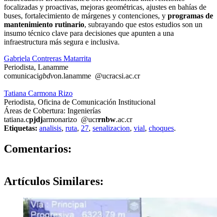
focalizadas y proactivas, mejoras geométricas, ajustes en bahías de
buses, fortalecimiento de márgenes y contenciones, y
programas de
mantenimiento rutinario
, subrayando que estos estudios son un
insumo técnico clave para decisiones que apunten a una
infraestructura más segura e inclusiva.
Gabriela Contreras Matarrita
Periodista, Lanamme
comunicaci
gbdv
on.lanamme
@ucr
acsi
.ac.cr
Tatiana Carmona Rizo
Periodista, Oficina de Comunicación Institucional
Áreas de Cobertura: Ingenierías
tatiana.c
pjdj
armonarizo
@ucr
rnbw
.ac.cr
Etiquetas:
analisis
,
ruta
,
27
,
senalizacion
,
vial
,
choques
.
0
Comentarios:
Artículos
Similares: