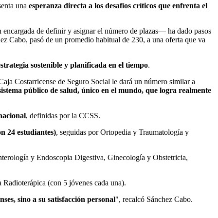
esenta una
esperanza directa a los desafíos críticos que enfrenta el
n encargada de definir y asignar el número de plazas— ha dado pasos
hez Cabo, pasó de un promedio habitual de 230, a una oferta que va
estrategia sostenible y planificada en el tiempo
.
 Caja Costarricense de Seguro Social le dará un número similar a
sistema público de salud, único en el mundo, que logra realmente
nacional
, definidas por la CCSS.
n 24 estudiantes)
, seguidas por Ortopedia y Traumatología y
terología y Endoscopia Digestiva, Ginecología y Obstetricia,
 Radioterápica (con 5 jóvenes cada una).
nses, sino a su satisfacción personal
", recalcó Sánchez Cabo.