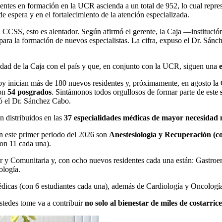
entes en formación en la UCR ascienda a un total de 952, lo cual repr
 de espera y en el fortalecimiento de la atención especializada.
CCSS, esto es alentador. Según afirmó el gerente, la Caja —institució
para la formación de nuevos especialistas. La cifra, expuso el Dr. Sánc
lidad de la Caja con el país y que, en conjunto con la UCR, siguen una
Hoy inician más de 180 nuevos residentes y, próximamente, en agosto la
con
54 posgrados
. Sintámonos todos orgullosos de formar parte de este
có el Dr. Sánchez Cabo.
n distribuidos en las
37 especialidades médicas de mayor necesidad 
n este primer periodo del 2026 son
Anestesiología y Recuperación (co
con 11 cada una).
 y Comunitaria y, con ocho nuevos residentes cada una están: Gastroen
ología.
icas (con 6 estudiantes cada una), además de Cardiología y Oncología
stedes tome va a contribuir
no solo al bienestar de miles de costarrice