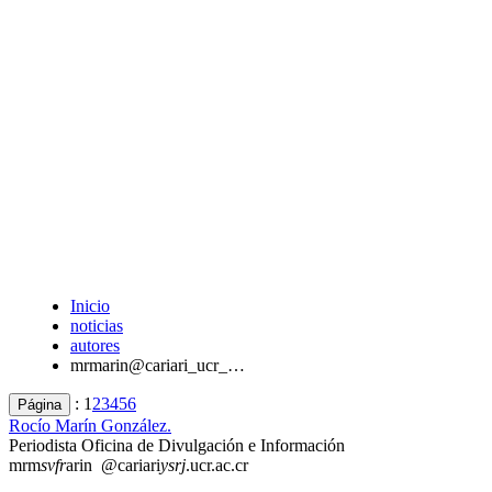
Inicio
noticias
autores
mrmarin@cariari_ucr_…
:
1
2
3
4
5
6
Página
Rocío Marín González.
Periodista Oficina de Divulgación e Información
mrm
svfr
arin
@cariari
ysrj
.ucr.ac.cr