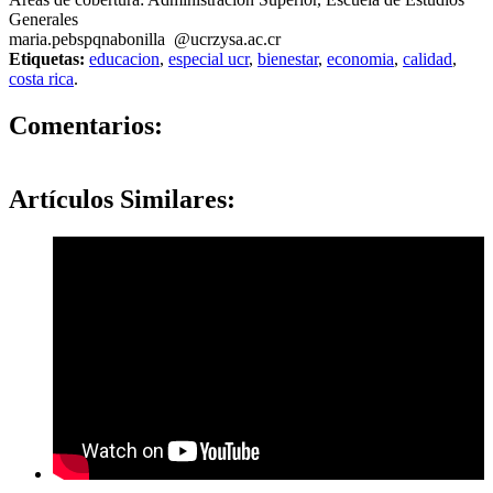
Generales
maria.pe
bspq
nabonilla
@ucr
zysa
.ac.cr
Etiquetas:
educacion
,
especial ucr
,
bienestar
,
economia
,
calidad
,
costa rica
.
0
Comentarios:
Artículos
Similares: