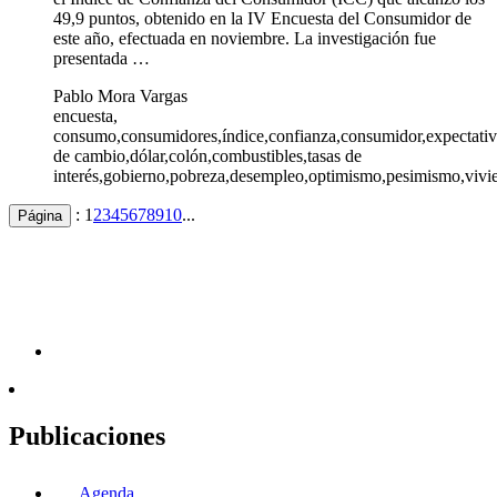
49,9 puntos, obtenido en la IV Encuesta del Consumidor de
este año, efectuada en noviembre. La investigación fue
presentada …
Pablo Mora Vargas
encuesta,
consumo,consumidores,índice,confianza,consumidor,expectativa
de cambio,dólar,colón,combustibles,tasas de
interés,gobierno,pobreza,desempleo,optimismo,pesimismo,vivie
:
1
2
3
4
5
6
7
8
9
10
...
Página
Publicaciones
Agenda