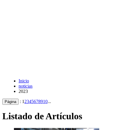
Inicio
noticias
2023
:
1
2
3
4
5
6
7
8
9
10
...
Página
Listado de Artículos