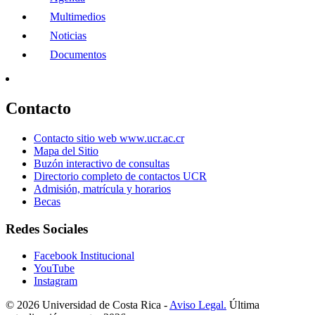
Multimedios
Noticias
Documentos
Contacto
Contacto sitio web www.ucr.ac.cr
Mapa del Sitio
Buzón interactivo de consultas
Directorio completo de contactos UCR
Admisión, matrícula y horarios
Becas
Redes Sociales
Facebook Institucional
YouTube
Instagram
© 2026 Universidad de Costa Rica -
Aviso Legal.
Última