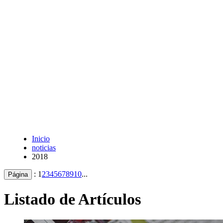
Inicio
noticias
2018
:
1
2
3
4
5
6
7
8
9
10
...
Página
Listado de Artículos