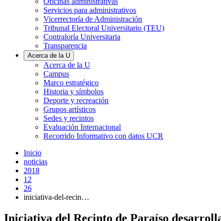
Oficinas administrativas
Servicios para administrativos
Vicerrectoría de Administración
Tribunal Electoral Universitario (TEU)
Contraloría Universitaria
Transparencia
Acerca de la U
Acerca de la U
Campus
Marco estratégico
Historia y símbolos
Deporte y recreación
Grupos artísticos
Sedes y recintos
Evaluación Internacional
Recorrido Informativo con datos UCR
Inicio
noticias
2018
12
26
iniciativa-del-recin…
Iniciativa del Recinto de Paraíso desarrol