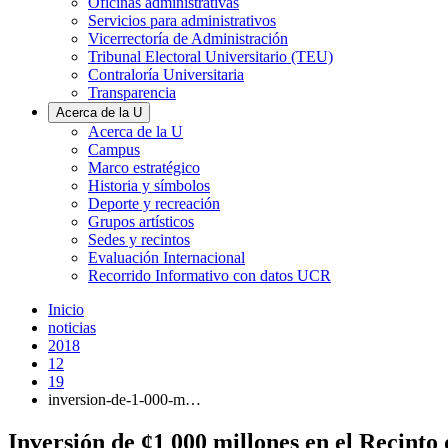
Oficinas administrativas
Servicios para administrativos
Vicerrectoría de Administración
Tribunal Electoral Universitario (TEU)
Contraloría Universitaria
Transparencia
Acerca de la U
Acerca de la U
Campus
Marco estratégico
Historia y símbolos
Deporte y recreación
Grupos artísticos
Sedes y recintos
Evaluación Internacional
Recorrido Informativo con datos UCR
Inicio
noticias
2018
12
19
inversion-de-1-000-m…
Inversión de ¢1 000 millones en el Recinto 