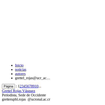
Inicio
noticias
autores
grettel_rojas@ucr_ac…
:
1
2
3
4
5
6
7
8
9
10
...
Página
Grettel Rojas Vásquez
Periodista, Sede de Occidente
grette
rupb
l.rojas
@ucr
onal
.ac.cr