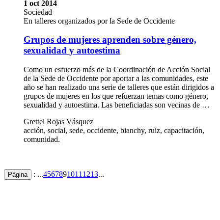
1 oct 2014
Sociedad
En talleres organizados por la Sede de Occidente
Grupos de mujeres aprenden sobre género,
sexualidad y autoestima
Como un esfuerzo más de la Coordinación de Acción Social
de la Sede de Occidente por aportar a las comunidades, este
año se han realizado una serie de talleres que están dirigidos a
grupos de mujeres en los que refuerzan temas como género,
sexualidad y autoestima. Las beneficiadas son vecinas de …
Grettel Rojas Vásquez
acción, social, sede, occidente, bianchy, ruiz, capacitación,
comunidad.
: ...
4
5
6
7
8
9
10
11
12
13
...
Página