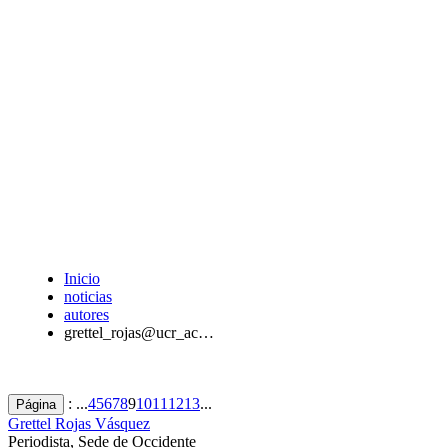
Inicio
noticias
autores
grettel_rojas@ucr_ac…
: ...
4
5
6
7
8
9
10
11
12
13
...
Página
Grettel Rojas Vásquez
Periodista, Sede de Occidente