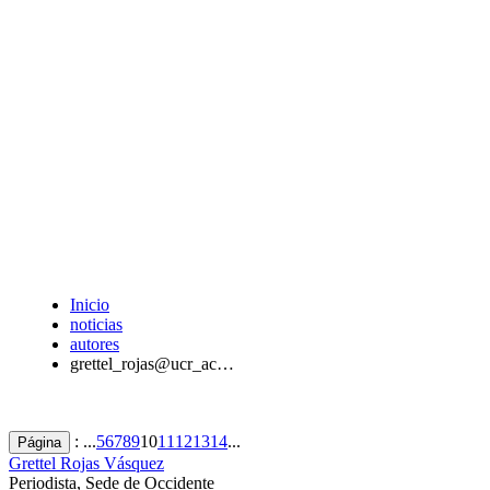
Inicio
noticias
autores
grettel_rojas@ucr_ac…
: ...
5
6
7
8
9
10
11
12
13
14
...
Página
Grettel Rojas Vásquez
Periodista, Sede de Occidente