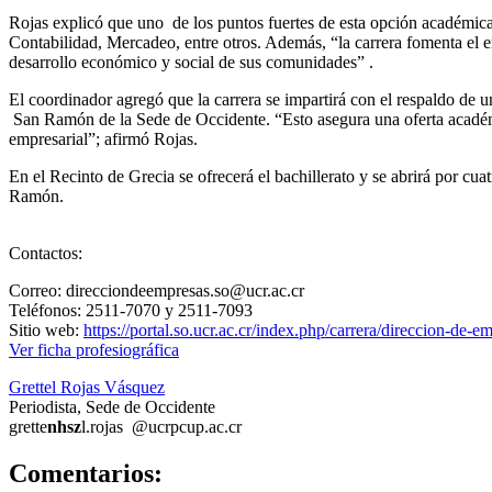
Rojas explicó que uno de los puntos fuertes de esta opción académic
Contabilidad, Mercadeo, entre otros. Además, “la carrera fomenta el 
desarrollo económico y social de sus comunidades” .
El coordinador agregó que la carrera se impartirá con el respaldo de
San Ramón de la Sede de Occidente. “Esto asegura una oferta académi
empresarial”; afirmó Rojas.
En el Recinto de Grecia se ofrecerá el bachillerato y se abrirá por cua
Ramón.
Contactos:
Correo: direcciondeempresas.so@ucr.ac.cr
Teléfonos: 2511-7070 y 2511-7093
Sitio web:
https://portal.so.ucr.ac.cr/index.php/carrera/direccion-de-e
Ver ficha profesiográfica
Grettel Rojas Vásquez
Periodista, Sede de Occidente
grette
nhsz
l.rojas
@ucr
pcup
.ac.cr
0
Comentarios: