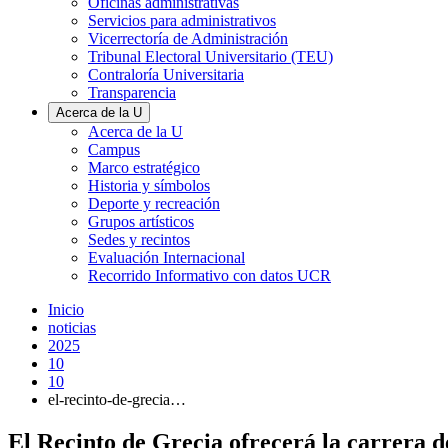
Oficinas administrativas
Servicios para administrativos
Vicerrectoría de Administración
Tribunal Electoral Universitario (TEU)
Contraloría Universitaria
Transparencia
Acerca de la U
Acerca de la U
Campus
Marco estratégico
Historia y símbolos
Deporte y recreación
Grupos artísticos
Sedes y recintos
Evaluación Internacional
Recorrido Informativo con datos UCR
Inicio
noticias
2025
10
10
el-recinto-de-grecia…
El Recinto de Grecia ofrecerá la carrera 