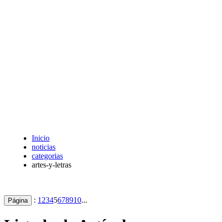
Inicio
noticias
categorias
artes-y-letras
:
1
2
3
4
5
6
7
8
9
10
...
Página