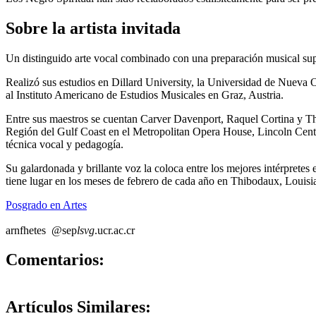
Sobre la artista invitada
Un distinguido arte vocal combinado con una preparación musical super
Realizó sus estudios en Dillard University, la Universidad de Nueva O
al Instituto Americano de Estudios Musicales en Graz, Austria.
Entre sus maestros se cuentan Carver Davenport, Raquel Cortina y Tho
Región del Gulf Coast en el Metropolitan Opera House, Lincoln Center
técnica vocal y pedagogía.
Su galardonada y brillante voz la coloca entre los mejores intérpretes
tiene lugar en los meses de febrero de cada año en Thibodaux, Louisi
Posgrado en Artes
ar
nfhe
tes
@sep
lsvg
.ucr.ac.cr
0
Comentarios:
Artículos
Similares: