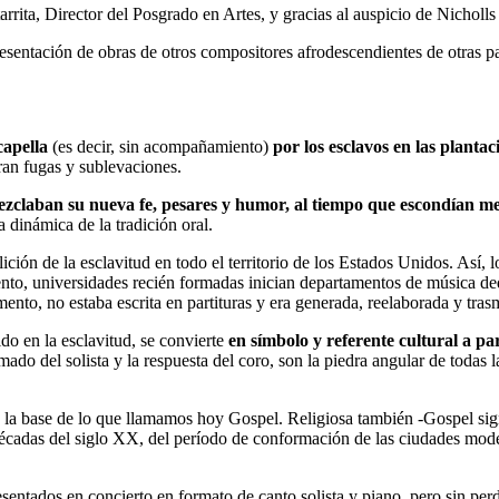
rita, Director del Posgrado en Artes, y gracias al auspicio de Nicholls 
presentación de obras de otros compositores afrodescendientes de otras p
capella
(es decir, sin acompañamiento)
por los esclavos en las planta
ran fugas y sublevaciones.
claban su nueva fe, pesares y humor, al tiempo que escondían mens
 dinámica de la tradición oral.
ción de la esclavitud en todo el territorio de los Estados Unidos. Así,
ento, universidades recién formadas inician departamentos de música ded
mento, no estaba escrita en partituras y era generada, reelaborada y tra
do en la esclavitud, se convierte
en símbolo y referente cultural a p
lamado del solista y la respuesta del coro, son la piedra angular de todas
n la base de lo que llamamos hoy Gospel. Religiosa también -Gospel signi
décadas del siglo XX, del período de conformación de las ciudades mode
entados en concierto en formato de canto solista y piano, pero sin perder