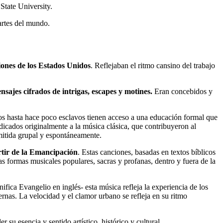
State University.
artes del mundo.
ciones de los Estados Unidos
. Reflejaban el ritmo cansino del trabajo
ajes cifrados de intrigas, escapes y motines.
Eran concebidos y
 los hasta hace poco esclavos tienen acceso a una educación formal que
icados originalmente a la música clásica, que contribuyeron al
smitida grupal y espontáneamente.
artir de la Emancipación
. Estas canciones, basadas en textos bíblicos
 las formas musicales populares, sacras y profanas, dentro y fuera de la
fica Evangelio en inglés- esta música refleja la experiencia de los
rnas. La velocidad y el clamor urbano se refleja en su ritmo
 su esencia y sentido artístico, histórico y cultural.