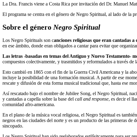
La Dra. Francis viene a Costa Rica por invitación del Dr. Manuel Matar
El programa se centra en el género de Negro Spiritual, al lado de la 
Sobre el género
Negro Spiritual
Los Negro Spirituals son c
anciones religiosas que eran cantadas a 
en ese ámbito, donde eran obligados a cantar para evitar que organiza
Las letras -basadas en temas del Antiguo y Nuevo Testamento- mez
compuestos colectivamente, y trasmitidos y reformulados a través de la
Esto cambió en 1865 con el fin de la Guerra Civil Americana y la aboli
incluye la posibilidad de una formación musical. A partir de ese mom
rescate y difusión de esta forma musical tradicional que, hasta ese mo
Así rescatado bajo el nombre de Jubilee Song, el Negro Spiritual, naci
y cantadas a capella sobre la base del
call and response
, es decir el l
comunidad afro-americana.
En el plano de la música vocal religiosa, el Negro Spiritual es tambié
negros en las ciudades del norte y es un producto de las primeras de 
sincopado.
Los Negro Spiritual han sido reelaborados estilísitcamente para ser pres