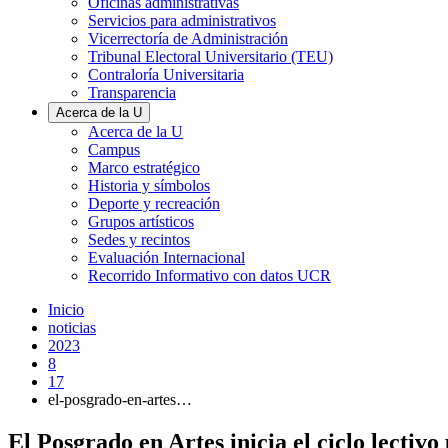
Oficinas administrativas
Servicios para administrativos
Vicerrectoría de Administración
Tribunal Electoral Universitario (TEU)
Contraloría Universitaria
Transparencia
Acerca de la U
Acerca de la U
Campus
Marco estratégico
Historia y símbolos
Deporte y recreación
Grupos artísticos
Sedes y recintos
Evaluación Internacional
Recorrido Informativo con datos UCR
Inicio
noticias
2023
8
17
el-posgrado-en-artes…
El Posgrado en Artes inicia el ciclo lectivo