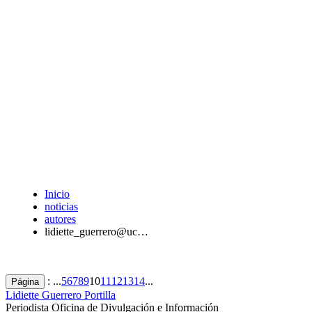
Inicio
noticias
autores
lidiette_guerrero@uc…
: ...
5
6
7
8
9
10
11
12
13
14
...
Página
Lidiette Guerrero Portilla
Periodista Oficina de Divulgación e Información