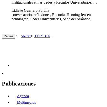
Institucionales en las Sedes y Recintos Universitarios. …
Lidiette Guerrero Portilla
conversatorio, reflexiones, Rectoría, Henning Jensen
pennington, Sedes Universitarias, Sede del Atlántico,
: ...
5
6
7
8
9
10
11
12
13
14
...
Página
Publicaciones
Agenda
Multimedios