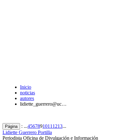
Inicio
noticias
autores
lidiette_guerrero@uc…
: ...
4
5
6
7
8
9
10
11
12
13
...
Página
Lidiette Guerrero Portilla
Periodista Oficina de Divulgación e Información