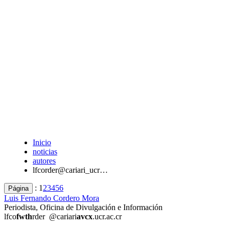
Inicio
noticias
autores
lfcorder@cariari_ucr…
:
1
2
3
4
5
6
Página
Luis Fernando Cordero Mora
Periodista, Oficina de Divulgación e Información
lfco
fwth
rder
@cariari
avcx
.ucr.ac.cr