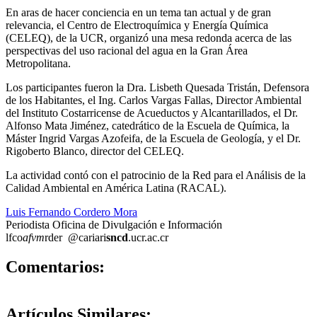
En aras de hacer conciencia en un tema tan actual y de gran
relevancia, el Centro de Electroquímica y Energía Química
(CELEQ), de la UCR, organizó una mesa redonda acerca de las
perspectivas del uso racional del agua en la Gran Área
Metropolitana.
Los participantes fueron la Dra. Lisbeth Quesada Tristán, Defensora
de los Habitantes, el Ing. Carlos Vargas Fallas, Director Ambiental
del Instituto Costarricense de Acueductos y Alcantarillados, el Dr.
Alfonso Mata Jiménez, catedrático de la Escuela de Química, la
Máster Ingrid Vargas Azofeifa, de la Escuela de Geología, y el Dr.
Rigoberto Blanco, director del CELEQ.
La actividad contó con el patrocinio de la Red para el Análisis de la
Calidad Ambiental en América Latina (RACAL).
Luis Fernando Cordero Mora
Periodista Oficina de Divulgación e Información
lfco
afvm
rder
@cariari
sncd
.ucr.ac.cr
0
Comentarios:
Artículos
Similares: