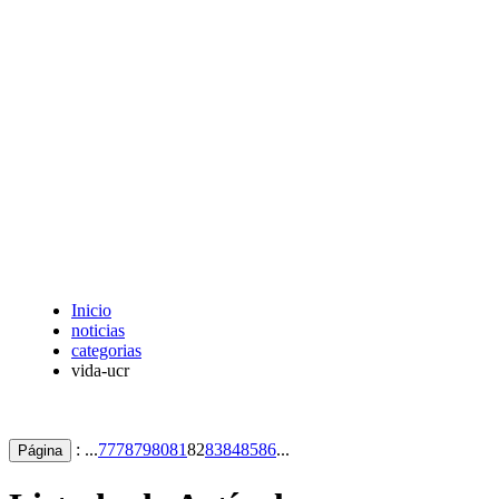
Inicio
noticias
categorias
vida-ucr
: ...
77
78
79
80
81
82
83
84
85
86
...
Página