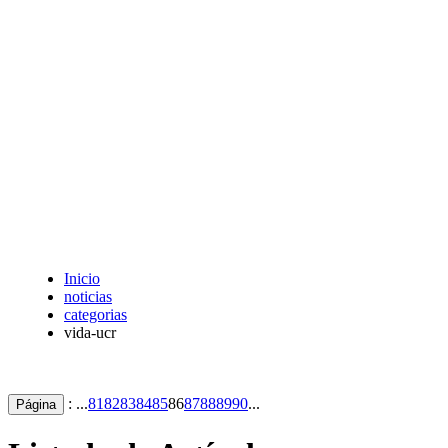
Inicio
noticias
categorias
vida-ucr
: ...
81
82
83
84
85
86
87
88
89
90
...
Página