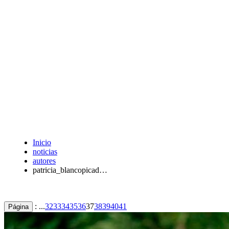
Inicio
noticias
autores
patricia_blancopicad…
: ...
32
33
34
35
36
37
38
39
40
41
Página