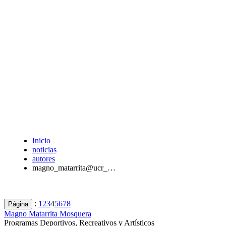
Inicio
noticias
autores
magno_matarrita@ucr_…
:
1
2
3
4
5
6
7
8
Página
Magno Matarrita Mosquera
Programas Deportivos, Recreativos y Artísticos