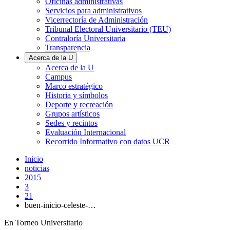
Oficinas administrativas
Servicios para administrativos
Vicerrectoría de Administración
Tribunal Electoral Universitario (TEU)
Contraloría Universitaria
Transparencia
Acerca de la U
Acerca de la U
Campus
Marco estratégico
Historia y símbolos
Deporte y recreación
Grupos artísticos
Sedes y recintos
Evaluación Internacional
Recorrido Informativo con datos UCR
Inicio
noticias
2015
3
21
buen-inicio-celeste-…
En Torneo Universitario