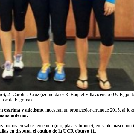
ro), 2- Carolina Cruz (izquierda) y 3- Raquel Villavicencio (UCR) jun
cense de Esgrima).
 en
esgrima y atletismo,
muestran un prometedor arranque 2015, al logr
emana anterior.
los podios en sable femenino (oro, plata y bronce); en sable masculino 
allas en disputa, el equipo de la UCR obtuvo 11.