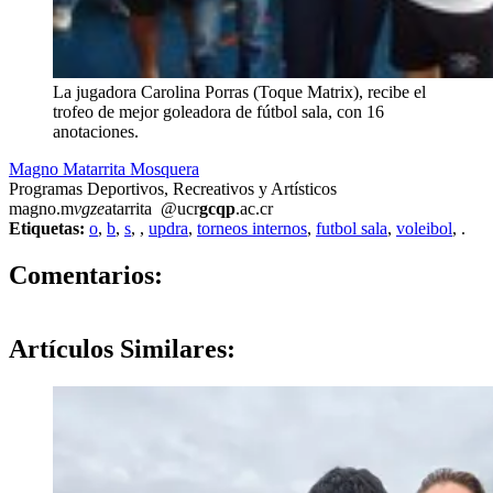
La jugadora Carolina Porras (Toque Matrix), recibe el
trofeo de mejor goleadora de fútbol sala, con 16
anotaciones.
Magno Matarrita Mosquera
Programas Deportivos, Recreativos y Artísticos
magno.m
vgze
atarrita
@ucr
gcqp
.ac.cr
Etiquetas:
o
,
b
,
s
,
,
updra
,
torneos internos
,
futbol sala
,
voleibol
,
.
0
Comentarios:
Artículos
Similares: