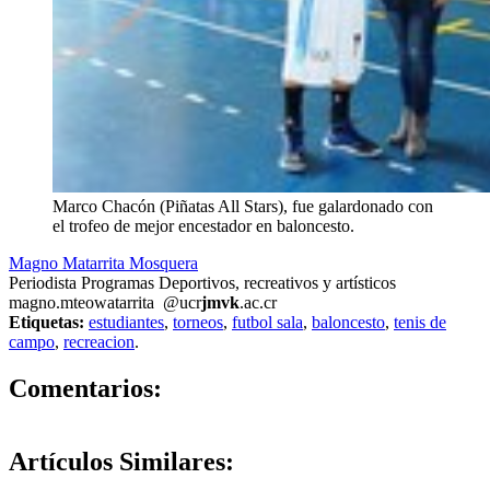
Marco Chacón (Piñatas All Stars), fue galardonado con
el trofeo de mejor encestador en baloncesto.
Magno Matarrita Mosquera
Periodista Programas Deportivos, recreativos y artísticos
magno.m
teow
atarrita
@ucr
jmvk
.ac.cr
Etiquetas:
estudiantes
,
torneos
,
futbol sala
,
baloncesto
,
tenis de
campo
,
recreacion
.
0
Comentarios:
Artículos
Similares: