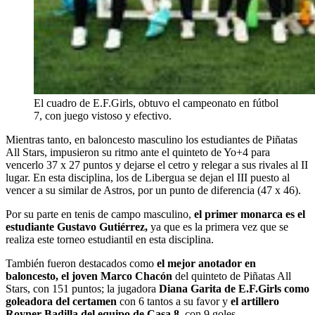
El cuadro de E.F.Girls, obtuvo el campeonato en fútbol
7, con juego vistoso y efectivo.
Mientras tanto, en baloncesto masculino los estudiantes de Piñatas
All Stars, impusieron su ritmo ante el quinteto de Yo+4 para
vencerlo 37 x 27 puntos y dejarse el cetro y relegar a sus rivales al II
lugar. En esta disciplina, los de Libergua se dejan el III puesto al
vencer a su similar de Astros, por un punto de diferencia (47 x 46).
Por su parte en tenis de campo masculino,
el primer monarca es el
estudiante Gustavo Gutiérrez,
ya que es la primera vez que se
realiza este torneo estudiantil en esta disciplina.
También fueron destacados como
el mejor anotador en
baloncesto, el joven Marco Chacón
del quinteto de Piñatas All
Stars, con 151 puntos; la jugadora
Diana Garita de E.F.Girls como
goleadora del certamen
con 6 tantos a su favor y
el artillero
Royner Badilla del equipo de Casa 8
, con 9 goles.