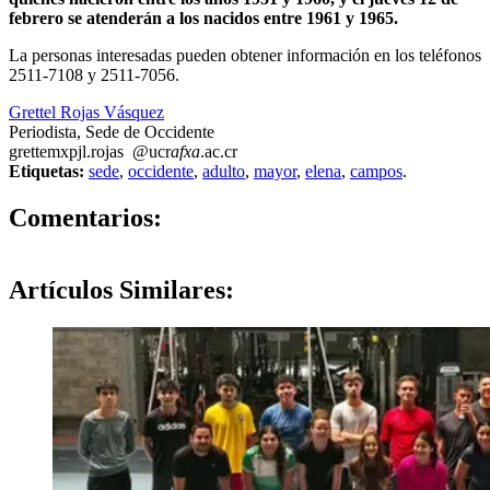
febrero se atenderán a los nacidos entre 1961 y 1965.
La personas interesadas pueden obtener información en los teléfonos
2511-7108 y 2511-7056.
Grettel Rojas Vásquez
Periodista, Sede de Occidente
grette
mxpj
l.rojas
@ucr
afxa
.ac.cr
Etiquetas:
sede
,
occidente
,
adulto
,
mayor
,
elena
,
campos
.
0
Comentarios:
Artículos
Similares: