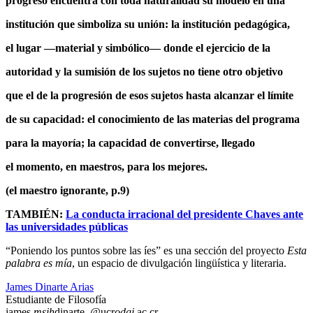
progreso encuentra con toda naturalidad su modelo en una
institución que simboliza su unión: la institución pedagógica,
el lugar —material y simbólico— donde el ejercicio de la
autoridad y la sumisión de los sujetos no tiene otro objetivo
que el de la progresión de esos sujetos hasta alcanzar el límite
de su capacidad: el conocimiento de las materias del programa
para la mayoría; la capacidad de convertirse, llegado
el momento, en maestros, para los mejores.
(el maestro ignorante, p.9)
TAMBIÉN:
La conducta irracional del presidente Chaves ante
las universidades públicas
“Poniendo los puntos sobre las íes” es una sección del proyecto
Esta
palabra es mía
, un espacio de divulgación lingüística y literaria.
James Dinarte Arias
Estudiante de Filosofía
james.
msjh
dinarte
@ucr
odgj
.ac.cr