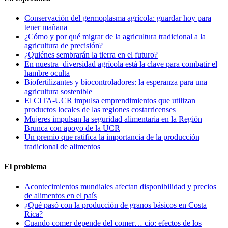
Conservación del germoplasma agrícola: guardar hoy para
tener mañana
¿Cómo y por qué migrar de la agricultura tradicional a la
agricultura de precisión?
¿Quiénes sembrarán la tierra en el futuro?
En nuestra diversidad agrícola está la clave para combatir el
hambre oculta
Biofertilizantes y biocontroladores: la esperanza para una
agricultura sostenible
El CITA-UCR impulsa emprendimientos que utilizan
productos locales de las regiones costarricenses
Mujeres impulsan la seguridad alimentaria en la Región
Brunca con apoyo de la UCR
Un premio que ratifica la importancia de la producción
tradicional de alimentos
El problema
Acontecimientos mundiales afectan disponibilidad y precios
de alimentos en el país
¿Qué pasó con la producción de granos básicos en Costa
Rica?
Cuando comer depende del comer… cio: efectos de los