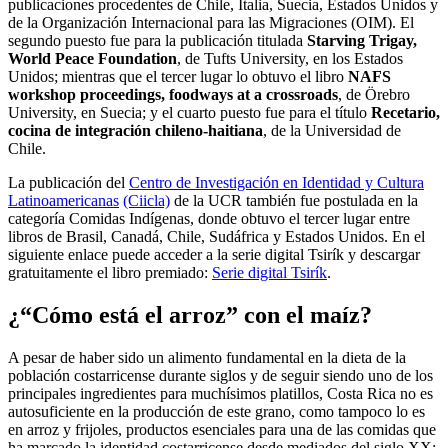
publicaciones procedentes de Chile, Italia, Suecia, Estados Unidos y
de la Organización Internacional para las Migraciones (OIM). El
segundo puesto fue para la publicación titulada
Starving Trigay,
World Peace Foundation
, de Tufts University, en los Estados
Unidos; mientras que el tercer lugar lo obtuvo el libro
NAFS
workshop proceedings, foodways at a crossroads
, de Örebro
University, en Suecia; y el cuarto puesto fue para el título
Recetario,
cocina de integración chileno-haitiana
, de la Universidad de
Chile.
La publicación del
Centro de Investigación en Identidad y Cultura
Latinoamericanas
(Ciicla)
de la UCR también fue postulada en la
categoría Comidas Indígenas, donde obtuvo el tercer lugar entre
libros de Brasil, Canadá, Chile, Sudáfrica y Estados Unidos. En el
siguiente enlace puede acceder a la serie digital Tsirík y descargar
gratuitamente el libro premiado:
Serie digital Tsirík
.
¿“Cómo está el arroz” con el maíz?
A pesar de haber sido un alimento fundamental en la dieta de la
población costarricense durante siglos y de seguir siendo uno de los
principales ingredientes para muchísimos platillos, Costa Rica no es
autosuficiente en la producción de este grano, como tampoco lo es
en arroz y frijoles, productos esenciales para una de las comidas que
ha marcado la identidad costarricense desde mediados del siglo XX: