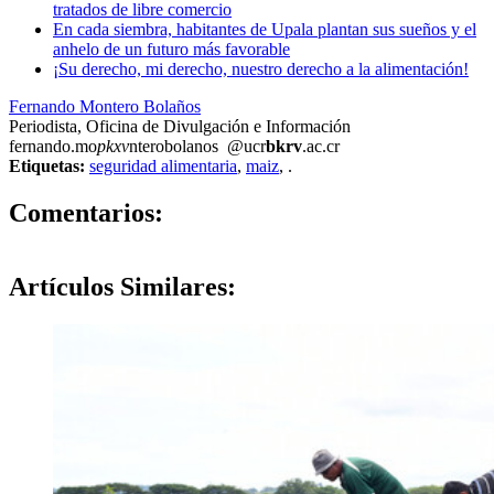
tratados de libre comercio
En cada siembra, habitantes de Upala plantan sus sueños y el
anhelo de un futuro más favorable
¡Su derecho, mi derecho, nuestro derecho a la alimentación!
Fernando Montero Bolaños
Periodista, Oficina de Divulgación e Información
fernando.mo
pkxv
nterobolanos
@ucr
bkrv
.ac.cr
Etiquetas:
seguridad alimentaria
,
maiz
,
.
0
Comentarios:
Artículos
Similares: