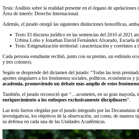
Tesis: Análisis sobre la realidad presente en el órgano de apelacion
Área de interés: Derecho Internacional.
Además, el jurado otorgó las siguientes distinciones honoríficas, amba
Tesis: El discurso jurídico en las sentencias del 2010 al 2021 a
Urbina Lobo y Jonathan David Fernández Alvarado, Escuela de So
Tesis: Estigmatización territorial: caracterización y correlatos
Cada persona estudiante recibió, junto con su premio, un estímulo ec
y tres colones).
Según se desprende del dictamen del jurado: “Todas las tesis premiadas
aportes singulares a los fenómenos sociales, políticos, económicos y ju
academia, promoviendo un debate más amplio de estos fenómenos
También, el jurado reconoció que “…acometen, en su gran mayoría, tem
enriquecimiento a los enfoques exclusivamente disciplinares
”.
Las tesis fueron elegidas por el jurado integrado por las Decanaturas
investigativas, los objetivos de la observación, así como, de manera s
su defensa en cada una de las Unidades Académicas.