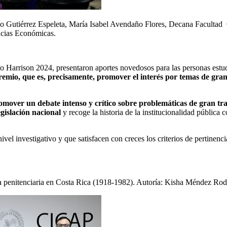
vo Gutiérrez Espeleta, María Isabel Avendaño Flores, Decana Facultad
ncias Económicas.
o Harrison 2024, presentaron aportes novedosos para las personas estud
remio, que es, precisamente, promover el interés por temas de gran 
omover un debate intenso y crítico sobre problemáticas de gran tras
gislación nacional
y recoge la historia de la institucionalidad pública c
ivel investigativo y que satisfacen con creces los criterios de pertinenc
 penitenciaria en Costa Rica (1918-1982). Autoría: Kisha Méndez Rodr