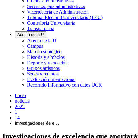
Oficinas administrativas
Servicios para administrativos
Vicerrectoría de Administración
Tribunal Electoral Universitario (TEU)
Contraloría Universitaria
Transparencia
Acerca de la U
Acerca de la U
Campus
Marco estratégico
Historia y símbolos
Deporte y recreación
Grupos artísticos
Sedes y recintos
Evaluación Internacional
Recorrido Informativo con datos UCR
Inicio
noticias
2025
1
14
investigaciones-de-e…
Investigaciones de excelencia que aportará