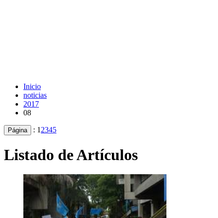
Inicio
noticias
2017
08
:
1
2
3
4
5
Página
Listado de Artículos