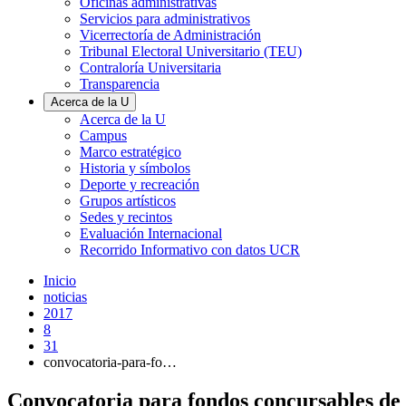
Oficinas administrativas
Servicios para administrativos
Vicerrectoría de Administración
Tribunal Electoral Universitario (TEU)
Contraloría Universitaria
Transparencia
Acerca de la U
Acerca de la U
Campus
Marco estratégico
Historia y símbolos
Deporte y recreación
Grupos artísticos
Sedes y recintos
Evaluación Internacional
Recorrido Informativo con datos UCR
Inicio
noticias
2017
8
31
convocatoria-para-fo…
Convocatoria para fondos concursables de A