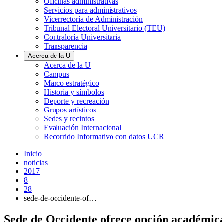
Oficinas administrativas
Servicios para administrativos
Vicerrectoría de Administración
Tribunal Electoral Universitario (TEU)
Contraloría Universitaria
Transparencia
Acerca de la U
Acerca de la U
Campus
Marco estratégico
Historia y símbolos
Deporte y recreación
Grupos artísticos
Sedes y recintos
Evaluación Internacional
Recorrido Informativo con datos UCR
Inicio
noticias
2017
8
28
sede-de-occidente-of…
Sede de Occidente ofrece opción académic