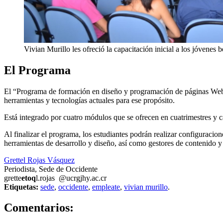
Vivian Murillo les ofreció la capacitación inicial a los jóvenes b
El Programa
El “Programa de formación en diseño y programación de páginas Web b
herramientas y tecnologías actuales para ese propósito.
Está integrado por cuatro módulos que se ofrecen en cuatrimestres y ca
Al finalizar el programa, los estudiantes podrán realizar configuracio
herramientas de desarrollo y diseño, así como gestores de contenido y 
Grettel Rojas Vásquez
Periodista, Sede de Occidente
grette
etoq
l.rojas
@ucr
gjhy
.ac.cr
Etiquetas:
sede
,
occidente
,
empleate
,
vivian murillo
.
0
Comentarios: