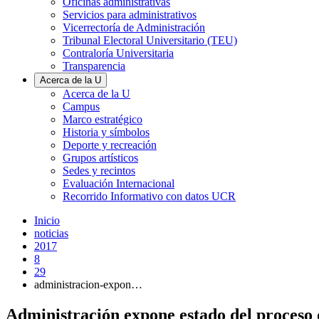
Oficinas administrativas
Servicios para administrativos
Vicerrectoría de Administración
Tribunal Electoral Universitario (TEU)
Contraloría Universitaria
Transparencia
Acerca de la U
Acerca de la U
Campus
Marco estratégico
Historia y símbolos
Deporte y recreación
Grupos artísticos
Sedes y recintos
Evaluación Internacional
Recorrido Informativo con datos UCR
Inicio
noticias
2017
8
29
administracion-expon…
Administración expone estado del proceso